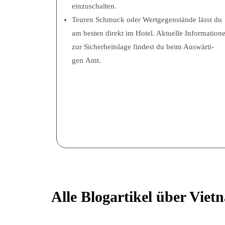
einzuschalten.
Teu­ren Schmuck oder Wert­ge­gen­stän­de lässt du
am bes­ten direkt im Hotel. Aktu­el­le Infor­ma­tio­n
zur Sicher­heits­la­ge fin­dest du beim Aus­wär­ti­
gen Amt.
Alle Blog­ar­ti­kel über Vie