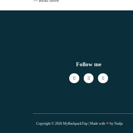
— Read more
Follow me
Copyright © 2026 MyBackpackTrip | Made with
❤
by Nadja​​