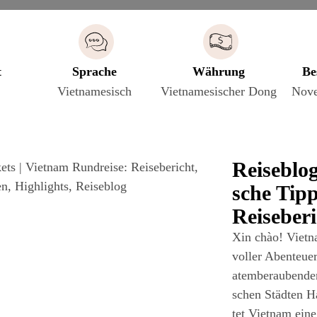
t
Sprache
Währung
Be
Vietnamesisch
Viet­na­me­si­scher Dong
Nove
Rei­se­blo
sche Tip
Reiseber
Xin chào! Viet­nam
vol­ler Aben­teu­
atem­be­rau­ben­d
schen Städ­ten 
tet Viet­nam eine