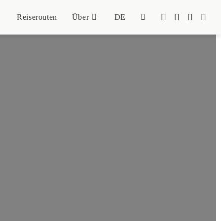
Rei­se­rou­ten
Über
DE