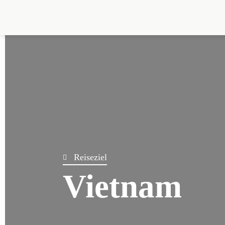
Rei­se­ziel
Viet­nam