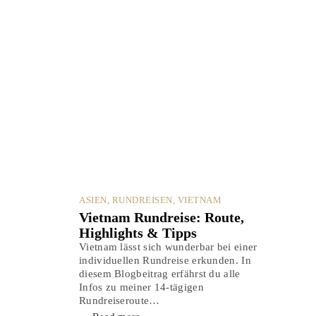
ASI­EN
,
RUND­REI­SEN
,
VIET­NAM
Viet­nam Rund­rei­se: Rou­te,
High­lights & Tipps
Viet­nam lässt sich wun­der­bar bei einer
indi­vi­du­el­len Rund­rei­se erkun­den. In
die­sem Blog­bei­trag erfährst du alle
Infos zu mei­ner 14-tägi­gen
Rundreiseroute…