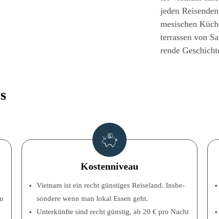
jeden Rei­sen­den.
me­si­schen Küche
terras­sen von Sa
ren­de Geschich­
os
Kos­ten­ni­veau
Viet­nam ist ein recht güns­ti­ges Rei­se­land. Ins­be­
zu
son­de­re wenn man lokal Essen geht.
Unter­künf­te sind recht güns­tig, ab 20 € pro Nacht