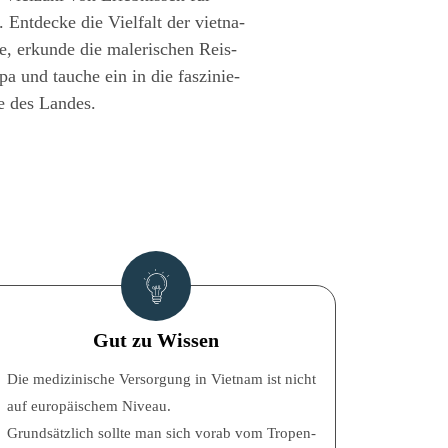
 Ent­de­cke die Viel­falt der viet­na­
, erkun­de die male­ri­schen Reis­
pa und tau­che ein in die fas­zi­nie­
te des Landes.
Gut zu Wissen
Die medi­zi­ni­sche Ver­sor­gung in Viet­nam ist nicht
auf euro­päi­schem Niveau.
Grund­sätz­lich soll­te man sich vor­ab vom Tro­pen­