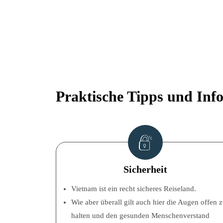
Prak­ti­sche Tipps und Inf
Sicher­heit
Viet­nam ist ein recht siche­res Reiseland.
Wie aber über­all gilt auch hier die Augen offen 
hal­ten und den gesun­den Men­schen­ver­stand