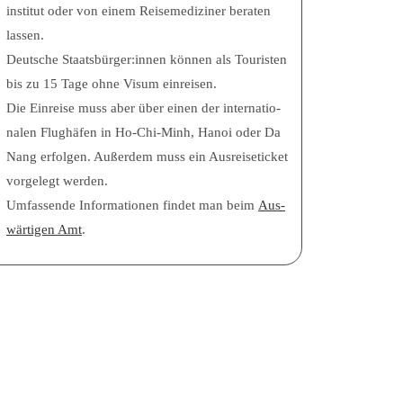
in­sti­tut oder von einem Rei­se­me­di­zi­ner bera­ten
lassen.
Deut­sche Staatsbürger:innen kön­nen als Tou­ris­ten
bis zu 15 Tage ohne Visum einreisen.
Die Ein­rei­se muss aber über einen der inter­na­tio­
na­len Flug­hä­fen in Ho-Chi-Minh, Hanoi oder Da
Nang erfol­gen. Außer­dem muss ein Aus­rei­se­ti­cket
vor­ge­legt werden.
Umfas­sen­de Infor­ma­tio­nen fin­det man beim
Aus­
wär­ti­gen Amt
.