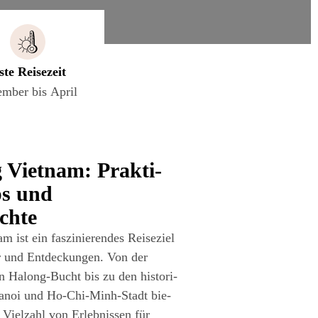
s­te Reisezeit
m­ber bis April
g Viet­nam: Prak­ti­
ps und
ichte
 ist ein fas­zi­nie­ren­des Rei­se­ziel
er und Ent­de­ckun­gen. Von der
en Halong-Bucht bis zu den his­to­ri­
Hanoi und Ho-Chi-Minh-Stadt bie­
 Viel­zahl von Erleb­nis­sen für