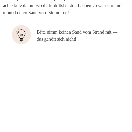
ach­te bit­te dar­auf wo du hin­trittst in den fla­chen Gewäs­sern und
nimm kei­nen Sand vom Strand mit!
Bit­te nimm kei­nen Sand vom Strand mit —
das gehört sich nicht!