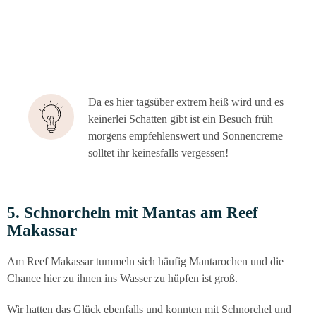
Da es hier tags­über extrem heiß wird und es
kei­ner­lei Schat­ten gibt ist ein Besuch früh
mor­gens emp­feh­lens­wert und Son­nen­creme
soll­tet ihr kei­nes­falls vergessen!
5. Schnor­cheln mit Man­t­as am Reef
Makassar
Am Reef Makas­sar tum­meln sich häu­fig Man­ta­ro­chen und die
Chan­ce hier zu ihnen ins Was­ser zu hüp­fen ist groß.
Wir hat­ten das Glück eben­falls und konn­ten mit Schnor­chel und