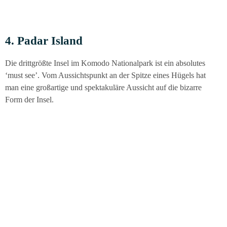
4. Padar Island
Die dritt­größ­te Insel im Komo­do Natio­nal­park ist ein abso­lu­tes
‘must see’. Vom Aus­sichts­punkt an der Spit­ze eines Hügels hat
man eine groß­ar­ti­ge und spek­ta­ku­lä­re Aus­sicht auf die bizar­re
Form der Insel.