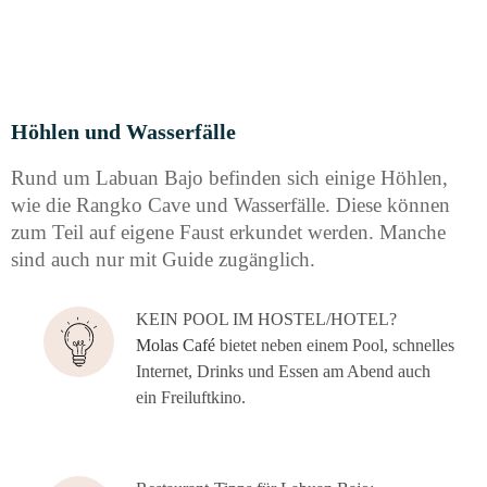
Höh­len und Wasserfälle
Rund um Labu­an Bajo befin­den sich eini­ge Höh­len,
wie die Rang­ko Cave und Was­ser­fäl­le. Die­se kön­nen
zum Teil auf eige­ne Faust erkun­det wer­den. Man­che
sind auch nur mit Gui­de zugänglich.
KEIN POOL IM HOSTEL/HOTEL?
Molas Café
bie­tet neben einem Pool, schnel­les
Inter­net, Drinks und Essen am Abend auch
ein Freiluftkino.