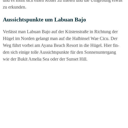
und es lohnt sich einen Rol­ler zu mie­ten und die Umge­bung etwas
zu erkunden.
Aus­sichts­punk­te um Labu­an Bajo
Ver­lässt man Labu­an Bajo auf der Küs­ten­stra­ße in Rich­tung der
Hügel im Nor­den gelangt man auf die Halb­in­sel Wae Cicu. Der
Weg führt vor­bei am Aya­na Beach Resort in die Hügel. Hier fin­
den sich eini­ge tol­le Aus­sichts­punk­te für den Son­nen­un­ter­gang
wie der Bukit Ame­lia Sea oder der Sun­set Hill.