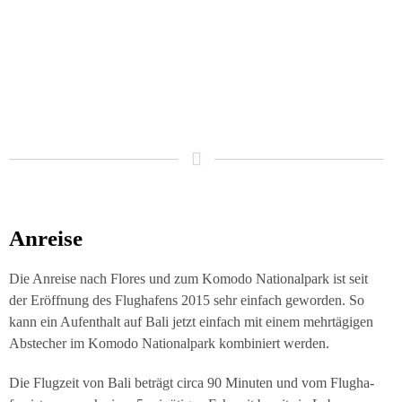
Anrei­se
Die Anrei­se nach Flo­res und zum Komo­do Natio­nal­park ist seit
der Eröff­nung des Flug­ha­fens 2015 sehr ein­fach gewor­den. So
kann ein Auf­ent­halt auf Bali jetzt ein­fach mit einem mehr­tä­gi­gen
Abste­cher im Komo­do Natio­nal­park kom­bi­niert werden.
Die Flug­zeit von Bali beträgt cir­ca 90 Minu­ten und vom Flug­ha­