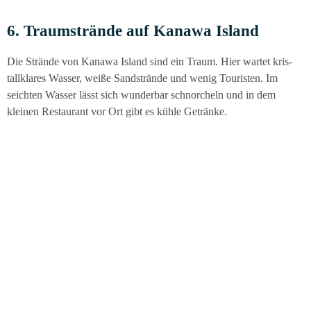
6. Traum­strän­de auf Kana­wa Island
Die Strän­de von Kana­wa Island sind ein Traum. Hier war­tet kris­
tall­kla­res Was­ser, wei­ße Sand­strän­de und wenig Tou­ris­ten. Im
seich­ten Was­ser lässt sich wun­der­bar schnor­cheln und in dem
klei­nen Restau­rant vor Ort gibt es küh­le Getränke.