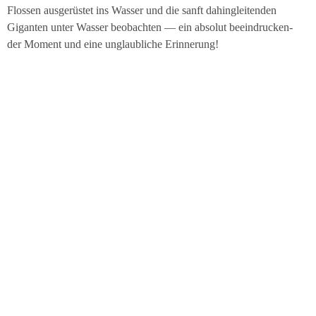
Flos­sen aus­ge­rüs­tet ins Was­ser und die sanft dahin­glei­ten­den
Gigan­ten unter Was­ser beob­ach­ten — ein abso­lut beein­dru­cken­
der Moment und eine unglaub­li­che Erinnerung!