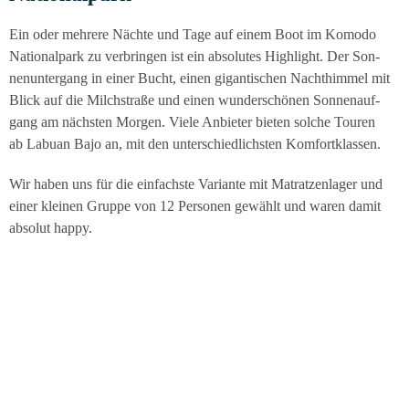
Ein oder meh­re­re Näch­te und Tage auf einem Boot im Komo­do
Natio­nal­park zu ver­brin­gen ist ein abso­lu­tes High­light. Der Son­
nen­un­ter­gang in einer Bucht, einen gigan­ti­schen Nacht­him­mel mit
Blick auf die Milch­stra­ße und einen wun­der­schö­nen Son­nen­auf­
gang am nächs­ten Mor­gen. Vie­le Anbie­ter bie­ten sol­che Tou­ren
ab Labu­an Bajo an, mit den unter­schied­lichs­ten Komfortklassen.
Wir haben uns für die ein­fachs­te Vari­an­te mit Matrat­zen­la­ger und
einer klei­nen Grup­pe von 12 Per­so­nen gewählt und waren damit
abso­lut happy.