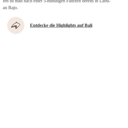
fen ist man nach einer 5‑minütigen Fahr­zeit bereits in Labu­
an Bajo.
Ent­de­cke die High­lights auf Bali