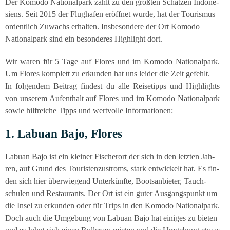
Der Komo­do Natio­nal­park zählt zu den größ­ten Schät­zen Indo­ne­
si­ens. Seit 2015 der Flug­ha­fen eröff­net wur­de, hat der Tou­ris­mus
ordent­lich Zuwachs erhal­ten. Ins­be­son­de­re der Ort Komo­do
Natio­nal­park sind ein beson­de­res High­light dort.
Wir waren für 5 Tage auf Flo­res und im Komo­do Natio­nal­park.
Um Flo­res kom­plett zu erkun­den hat uns lei­der die Zeit gefehlt.
In fol­gen­dem Bei­trag fin­dest du alle Rei­se­tipps und High­lights
von unse­rem Auf­ent­halt auf Flo­res und im Komo­do Natio­nal­park
sowie hilf­rei­che Tipps und wert­vol­le Informationen:
1. Labu­an Bajo, Flores
Labu­an Bajo ist ein klei­ner Fischer­ort der sich in den letz­ten Jah­
ren, auf Grund des Tou­ris­ten­zu­stroms, stark ent­wi­ckelt hat. Es fin­
den sich hier über­wie­gend Unter­künf­te, Boots­an­bie­ter, Tauch­
schu­len und Restau­rants. Der Ort ist ein guter Aus­gangs­punkt um
die Insel zu erkun­den oder für Trips in den Komo­do Natio­nal­park.
Doch auch die Umge­bung von Labu­an Bajo hat eini­ges zu bie­ten