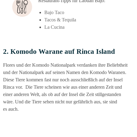
Restau­rant-Tipps für Labu­an Bajo:
Bajo Taco
Tacos & Tequila
La Cuci­na
2. Komo­do Wara­ne auf Rin­ca Island
Flo­res und der Komo­do Natio­nal­park ver­dan­ken ihre Beliebt­heit
und der Natio­nal­park auf sei­nen Namen den Komo­do Wara­nen.
Die­se Tie­re kom­men fast nur noch aus­schließ­lich auf der Insel
Rin­ca vor. Die Tie­re schei­nen wie aus einer ande­ren Zeit und
einer ande­ren Welt, als ob auf der Insel die Zeit still­ge­stan­den
wäre. Und die Tie­re sehen nicht nur gefähr­lich aus, sie sind
es auch.