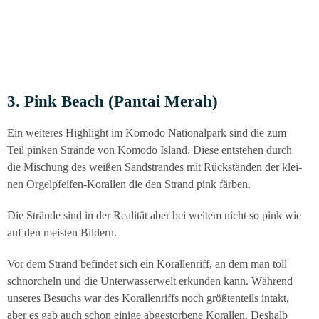
3. Pink Beach (Pan­tai Merah)
Ein wei­te­res High­light im Komo­do Natio­nal­park sind die zum
Teil pin­ken Strän­de von Komo­do Island. Die­se ent­ste­hen durch
die Mischung des wei­ßen Sand­stran­des mit Rück­stän­den der klei­
nen Orgel­pfei­fen-Koral­len die den Strand pink färben.
Die Strän­de sind in der Rea­li­tät aber bei wei­tem nicht so pink wie
auf den meis­ten Bildern.
Vor dem Strand befin­det sich ein Koral­len­riff, an dem man toll
schnor­cheln und die Unter­was­ser­welt erkun­den kann. Wäh­rend
unse­res Besuchs war des Koral­len­riffs noch größ­ten­teils intakt,
aber es gab auch schon eini­ge abge­stor­be­ne Koral­len. Des­halb