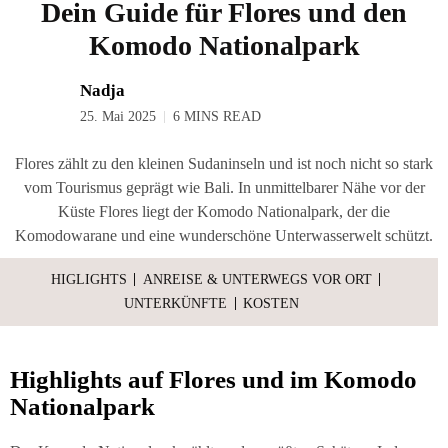
Dein Gui­de für Flo­res und den
Komo­do Nationalpark
Nadja
25. Mai 2025
6 MINS READ
Flores zählt zu den kleinen Sudaninseln und ist noch nicht so stark
vom Tourismus geprägt wie Bali. In unmittelbarer Nähe vor der
Küste Flores liegt der Komodo Nationalpark, der die
Komodowarane und eine wunderschöne Unterwasserwelt schützt.
HIG­LIGHTS
ANREI­SE & UNTER­WEGS VOR ORT
UNTER­KÜNF­TE
KOS­TEN
High­lights auf Flo­res und im Komo­do
Nationalpark