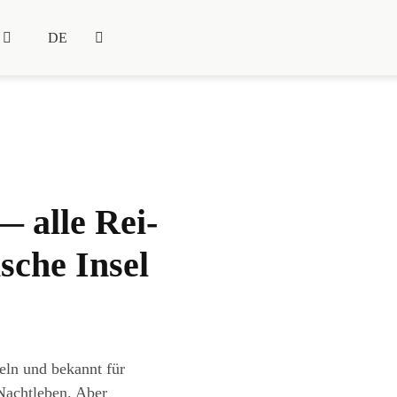
DE
— alle Rei­
i­sche Insel
seln und bekannt für
 Nachtleben. Aber