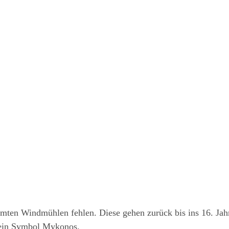
hm­ten Wind­müh­len feh­len. Die­se gehen zurück bis ins 16. Jah
d ein Sym­bol Mykonos.