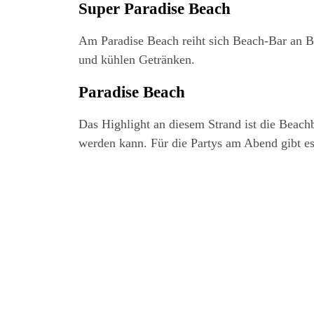
Super Para­di­se Beach
Am Para­di­se Beach reiht sich Beach-Bar an Be
und küh­len Getränken.
Para­di­se Beach
Das High­light an die­sem Strand ist die Beach­
wer­den kann. Für die Par­tys am Abend gibt es 