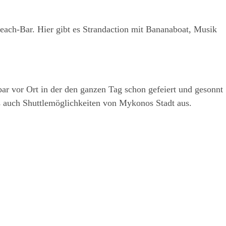
ach-Bar. Hier gibt es Str­an­dac­tion mit Banan­a­boat, Musik
bar vor Ort in der den gan­zen Tag schon gefei­ert und gesonnt
auch Shut­tle­mög­lich­kei­ten von Myko­nos Stadt aus.