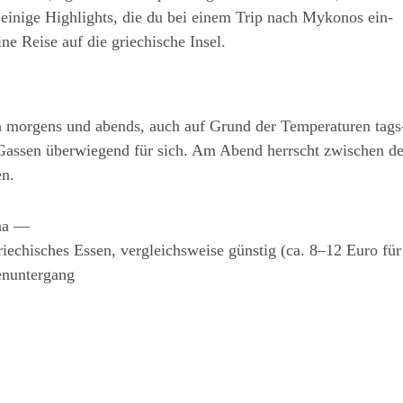
 eini­ge High­lights, die du bei einem Trip nach Myko­nos ein­
i­ne Rei­se auf die grie­chi­sche Insel.
mor­gens und abends, auch auf Grund der Tem­pe­ra­tu­ren tags
Gas­sen über­wie­gend für sich. Am Abend herrscht zwi­schen d
en.
rna —
ie­chi­sches Essen, ver­gleichs­wei­se güns­tig (ca. 8–12 Euro für
enuntergang