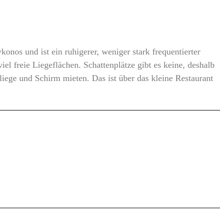
nos und ist ein ruhi­ge­rer, weni­ger stark fre­quen­tier­ter
 freie Lie­ge­flä­chen. Schat­ten­plät­ze gibt es kei­ne, des­halb
lie­ge und Schirm mie­ten. Das ist über das klei­ne Restau­rant