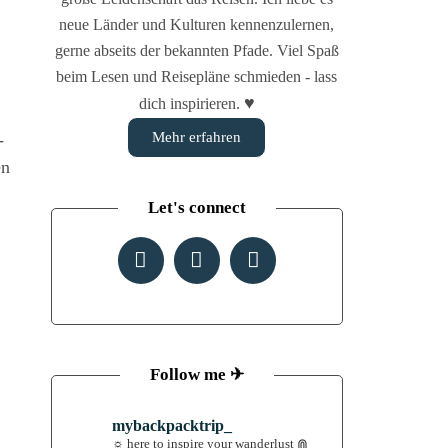
neue Länder und Kulturen kennenzulernen,
gerne abseits der bekannten Pfade. Viel Spaß
beim Lesen und Reisepläne schmieden - lass
♥
dich inspirieren.
Mehr erfahren
­
en
Let's connect
Follow me ✈︎
mybackpacktrip_
☼ here to inspire your wanderlust
⋒