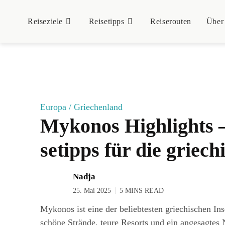
Rei­se­zie­le
Rei­se­tipps
Rei­se­rou­ten
Über
Europa
/
Griechenland
Myko­nos High­lights 
se­tipps für die grie­ch
Nadja
25. Mai 2025
5 MINS READ
Mykonos ist eine der beliebtesten griechischen In
schöne Strände, teure Resorts und ein angesagtes