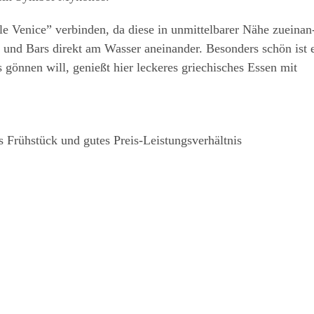
le Venice” ver­bin­den, da die­se in unmit­tel­ba­rer Nähe zuein­an
ts und Bars direkt am Was­ser anein­an­der. Beson­ders schön ist 
gön­nen will, genießt hier lecke­res grie­chi­sches Essen mit
 Früh­stück und gutes Preis-Leistungsverhältnis