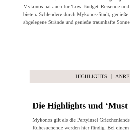
Mykonos hat auch für 'Low-Budget' Reisende und
bieten. Schlendere durch Mykonos-Stadt, genieße 
abgelegene Strände und genieße traumhafte Sonne
HIGH­LIGHTS
ANREI
Die High­lights und ‘Must
Myko­nos gilt als die Par­ty­in­sel Grie­chen­la
Ruhe­su­chen­de wer­den hier fün­dig. Bei eine