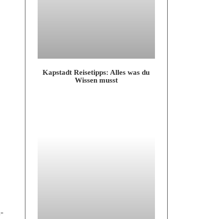
Kap­stadt Rei­se­tipps: Alles was du
Wis­sen musst
i­