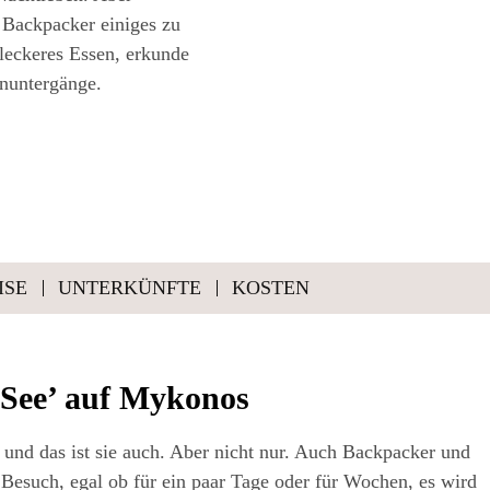
 Backpacker einiges zu
leckeres Essen, erkunde
nuntergänge.
­SE
UNTER­KÜNF­TE
KOS­TEN
 See’ auf Mykonos
nds und das ist sie auch. Aber nicht nur. Auch Back­pa­cker und
m Besuch, egal ob für ein paar Tage oder für Wochen, es wird