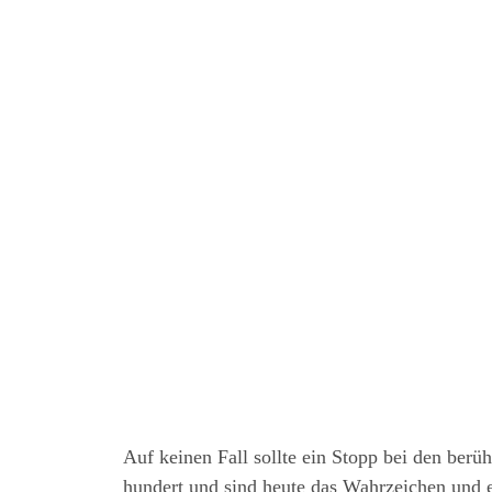
Auf kei­nen Fall soll­te ein Stopp bei den berü
hun­dert und sind heu­te das Wahr­zei­chen un