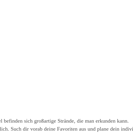
efin­den sich groß­ar­ti­ge Strän­de, die man erkun­den kann.
ch. Such dir vor­ab dei­ne Favo­ri­ten aus und pla­ne dein indi­v