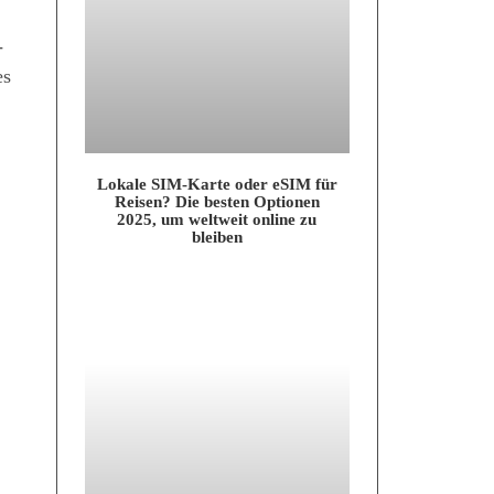
­
es
Loka­le SIM-Kar­te oder eSIM für
Rei­sen? Die bes­ten Optio­nen
2025, um welt­weit online zu
bleiben