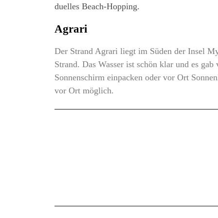
du­el­les Beach-Hopping.
Agra­ri
Der Strand Agra­ri liegt im Süden der Insel Myko­
Strand. Das Was­ser ist schön klar und es gab viel
Son­nen­schirm ein­pa­cken oder vor Ort Son­nen­
vor Ort möglich.