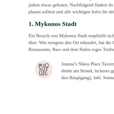
jedem etwas gebo­ten. Nach­fol­gend fin­dest du
pla­nen soll­test und alle wich­ti­gen Infos für de
1. Myko­nos Stadt
Ein Besuch von Myko­nos Stadt emp­fiehlt sich 
über. Wer mor­gens den Ort erkun­det, hat die 
Restau­rants, Bars und dem Hafen reges Treib
Joanna’s Nikos Place Tave
direkt am Strand, lecke­res gr
den Haupt­gang), inkl. Sonn