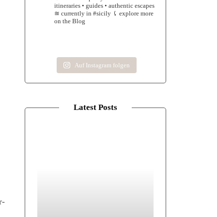
itineraries • guides • authentic escapes
≊ currently in #sicily
⤹ explore more
on the Blog
Auf Instagram folgen
Latest Posts
r­