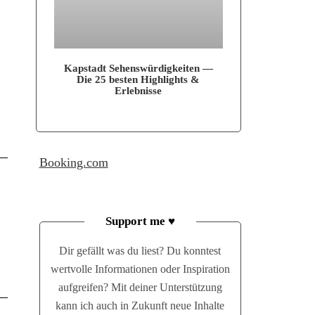
Kap­stadt Sehens­wür­dig­kei­ten —
Die 25 bes­ten High­lights &
Erlebnisse
Booking.com
Support me ♥
Dir gefällt was du liest? Du konntest
wertvolle Informationen oder Inspiration
aufgreifen? Mit deiner Unterstützung
kann ich auch in Zukunft neue Inhalte