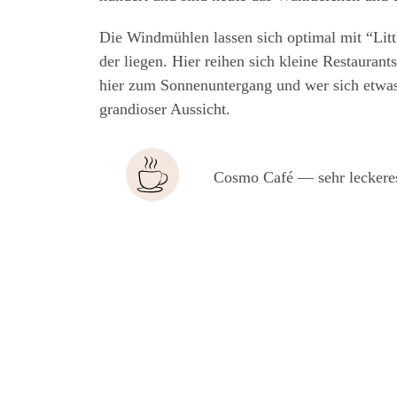
Die Wind­müh­len las­sen sich opti­mal mit “Litt­
der lie­gen. Hier rei­hen sich klei­ne Restau­ran
hier zum Son­nen­un­ter­gang und wer sich etwas 
gran­dio­ser Aussicht.
Cos­mo Café — sehr lecke­res